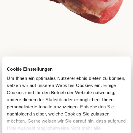
Cookie Einstellungen
VERWENDUNG
Um Ihnen ein optimales Nutzererlebnis bieten zu können,
setzen wir auf unseren Websites Cookies ein. Einige
Der Schulterspitz eignet sich sowohl für Braten wie auch
Cookies sind für den Betrieb der Website notwendig,
für Ragouts und Gulasch. In der Charcuterie wird das
andere dienen der Statistik oder ermöglichen, Ihnen
Stück für kalt aufgeschnittenen Braten verwendet; die
personalisierte Inhalte anzuzeigen. Entscheiden Sie
Zuschnitte werden für Brühwürste, etwa für die St. Galler
nachfolgend selber, welche Cookies Sie zulassen
Kalbsbratwurst, eingesetzt.
möchten. Gerne weisen wir Sie darauf hin, dass aufgrund
Ihrer Auswahl möglicherweise nicht mehr alle