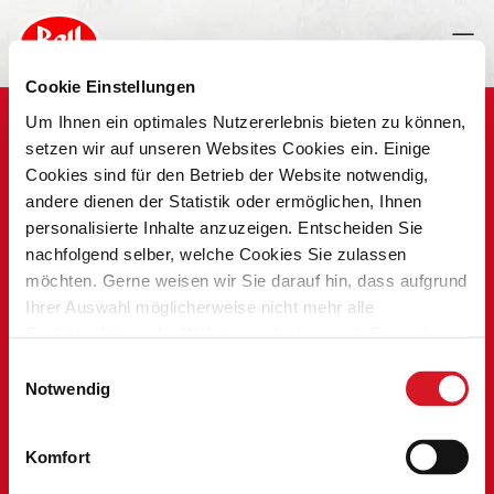
Cookie Einstellungen
Um Ihnen ein optimales Nutzererlebnis bieten zu können,
setzen wir auf unseren Websites Cookies ein. Einige
Cookies sind für den Betrieb der Website notwendig,
andere dienen der Statistik oder ermöglichen, Ihnen
personalisierte Inhalte anzuzeigen. Entscheiden Sie
nachfolgend selber, welche Cookies Sie zulassen
möchten. Gerne weisen wir Sie darauf hin, dass aufgrund
Ihrer Auswahl möglicherweise nicht mehr alle
Funktionalitäten der Website verfügbar sind. Für weitere
Informationen besuchen Sie unsere
Einwilligungsauswahl
ERÖFFNUNG DER «OCHSENMETZG»
Datenschutzerklärung und Cookie Policy.
Notwendig
ERÖFFNUNG DER ERSTEN FILIALE
Am Ostermontag, dem 29. März 1869, eröffnet der
Komfort
Metzgermeister Samuel Bell (1840 – 1920) an der Streitgasse 13