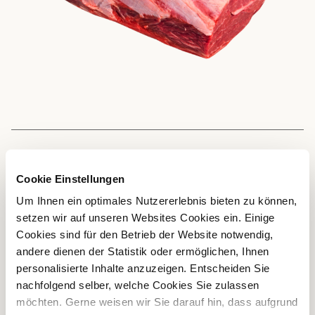
VERWENDUNG
Cookie Einstellungen
Um Ihnen ein optimales Nutzererlebnis bieten zu können,
Aufgrund seines Fettgehalts und der Kurzfaserigkeit eignet
setzen wir auf unseren Websites Cookies ein. Einige
sich der Hohrücken in Form von Rib-Eye-Steaks oder als
Cookies sind für den Betrieb der Website notwendig,
Côte de Boeuf, vor allem wenn er gut gelagert ist, ideal
andere dienen der Statistik oder ermöglichen, Ihnen
zum Kurzbraten; vorzugsweise auf dem Grill. Auch als
personalisierte Inhalte anzuzeigen. Entscheiden Sie
Braten im Ganzen ist er sehr beliebt. Die Zuschnitte
nachfolgend selber, welche Cookies Sie zulassen
werden in der Charcuterie für Brüh- und Rohwürste
möchten. Gerne weisen wir Sie darauf hin, dass aufgrund
benutzt.