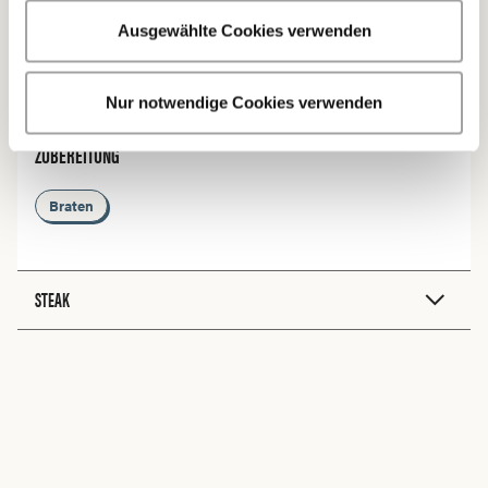
oder das gegarte Stück Fleisch selbst.
Ausgewählte Cookies verwenden
Mehr erfahren
Nur notwendige Cookies verwenden
ZUBEREITUNG
Braten
STEAK