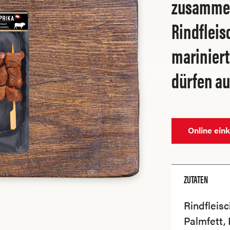
zusammen
Rindfleis
mariniert
dürfen auf
Online ein
ZUTATEN
Rindfleis
Palmfett, 