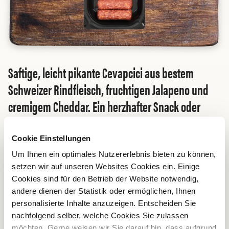
Saftige, leicht pikante Cevapcici aus bestem
Schweizer Rindfleisch, fruchtigen Jalapeno und
cremigem Cheddar. Ein herzhafter Snack oder
leckere Mahlzeit in Kombination mit Fladenbrot,
Reis und Hirtensalat.
Cookie Einstellungen
Um Ihnen ein optimales Nutzererlebnis bieten zu können,
setzen wir auf unseren Websites Cookies ein. Einige
Cookies sind für den Betrieb der Website notwendig,
Online einkaufen
andere dienen der Statistik oder ermöglichen, Ihnen
personalisierte Inhalte anzuzeigen. Entscheiden Sie
nachfolgend selber, welche Cookies Sie zulassen
ZUTATEN
möchten. Gerne weisen wir Sie darauf hin, dass aufgrund