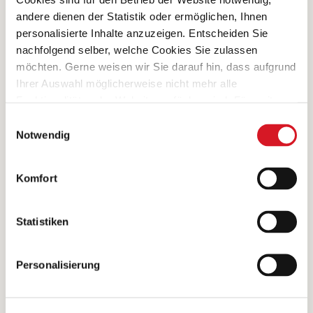
Online einkaufen
andere dienen der Statistik oder ermöglichen, Ihnen
personalisierte Inhalte anzuzeigen. Entscheiden Sie
nachfolgend selber, welche Cookies Sie zulassen
ZUTATEN
möchten. Gerne weisen wir Sie darauf hin, dass aufgrund
Ihrer Auswahl möglicherweise nicht mehr alle
Rindfleisch 47% (Schweiz), Schweinefleisch 37%
Funktionalitäten der Website verfügbar sind. Für weitere
(Schweiz), Schweinefleischerzeugnis geräuchert 9%
Informationen besuchen Sie unsere
Einwilligungsauswahl
(Schweiz) (Schweinefleisch (Schweiz), Kochsalz), Bier
Datenschutzerklärung und Cookie Policy.
Notwendig
6% (Wasser, GERSTENMALZ, Kohlendioxid,
natürliches Aroma, Hopfen), Gewürzzubereitung
Komfort
(Meersalz, Gewürze, Aromen, Zwiebeln, Salz
geräuchert).
Statistiken
NÄHRWERTE
Personalisierung