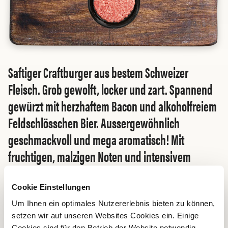
Saftiger Craftburger aus bestem Schweizer
Fleisch. Grob gewolft, locker und zart. Spannend
gewürzt mit herzhaftem Bacon und alkoholfreiem
Feldschlösschen Bier. Aussergewöhnlich
geschmackvoll und mega aromatisch! Mit
fruchtigen, malzigen Noten und intensivem
Umami. Ideal vom Grill oder aus der Pfanne. Ein
Highlight für echte Burger-Fans!
Cookie Einstellungen
Um Ihnen ein optimales Nutzererlebnis bieten zu können,
setzen wir auf unseren Websites Cookies ein. Einige
Cookies sind für den Betrieb der Website notwendig,