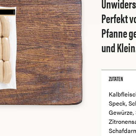
Unwiderst
Perfekt vo
Pfanne ge
und Klein
ZUTATEN
Kalbfleis
Speck, Sch
Gewürze, S
Zitronensa
Schafdar