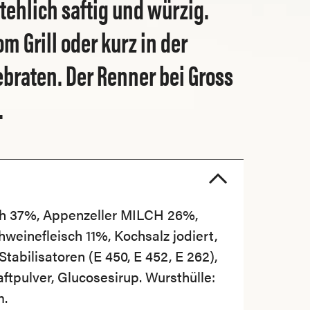
ehlich saftig und würzig.
m Grill oder kurz in der
braten. Der Renner bei Gross
.
ch 37%, Appenzeller MILCH 26%,
weinefleisch 11%, Kochsalz jodiert,
tabilisatoren (E 450, E 452, E 262),
ftpulver, Glucosesirup. Wursthülle:
m.