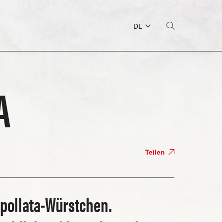
DE
A
Teilen
ipollata-Würstchen.