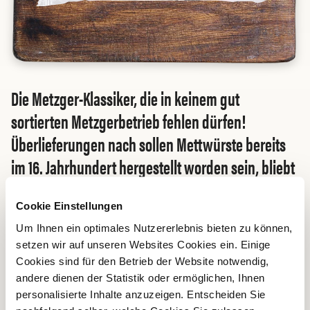
Die Metzger-Klassiker, die in keinem gut
sortierten Metzgerbetrieb fehlen dürfen!
Überlieferungen nach sollen Mettwürste bereits
im 16. Jahrhundert hergestellt worden sein, bliebt
sind sie nach wie vor! Ob im Eintopf, in der Suppe
oder ganz einfach auf's Brötchen gestrichen, ihr
Cookie Einstellungen
Geschmack hat sich über Jahre bewährt.
Um Ihnen ein optimales Nutzererlebnis bieten zu können,
setzen wir auf unseren Websites Cookies ein. Einige
Cookies sind für den Betrieb der Website notwendig,
andere dienen der Statistik oder ermöglichen, Ihnen
personalisierte Inhalte anzuzeigen. Entscheiden Sie
Online einkaufen