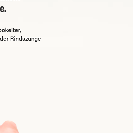
e.
ökelter,
s der Rindszunge