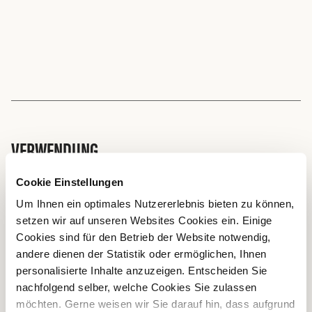
VERWENDUNG
Die Dicke Schulter kann vielseitig eingesetzt werden – als
Cookie Einstellungen
Schmorbraten und Siedfleisch, aber auch für Saftplätzli,
Um Ihnen ein optimales Nutzererlebnis bieten zu können,
wobei sich ein Schnitt quer zur Faser empfiehlt, damit die
setzen wir auf unseren Websites Cookies ein. Einige
Plätzli nicht zäh werden. Ist die Dicke Schulter nicht zu
Cookies sind für den Betrieb der Website notwendig,
mager, kann sie wegen ihres intensiven Rindfleischaromas
andere dienen der Statistik oder ermöglichen, Ihnen
auch als Hackfleisch für Burger eingesetzt werden. In der
personalisierte Inhalte anzuzeigen. Entscheiden Sie
Charcuterie ergibt sie ideales Fleisch für Hobelfleisch.
nachfolgend selber, welche Cookies Sie zulassen
möchten. Gerne weisen wir Sie darauf hin, dass aufgrund