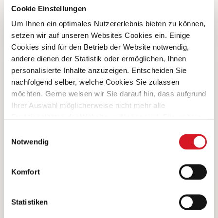
Cookie Einstellungen
Um Ihnen ein optimales Nutzererlebnis bieten zu können,
setzen wir auf unseren Websites Cookies ein. Einige
Cookies sind für den Betrieb der Website notwendig,
andere dienen der Statistik oder ermöglichen, Ihnen
Hackfleisch wird heute in der Regel mithilfe eines
personalisierte Inhalte anzuzeigen. Entscheiden Sie
Fleischwolfs unter Verwendung von unterschiedlich dicken
nachfolgend selber, welche Cookies Sie zulassen
Scheiben (grob, fein) hergestellt. Verwendet wird grob
möchten. Gerne weisen wir Sie darauf hin, dass aufgrund
entsehntes Muskelfleisch mehrheitlich aus dem
Ihrer Auswahl möglicherweise nicht mehr alle
Vorderviertel eines Schlachttiers – aus Teilen, die sich nicht
Funktionalitäten der Website verfügbar sind. Für weitere
für einen Braten und für ein Ragout eignen. Verwendet wird
Informationen besuchen Sie unsere
Einwilligungsauswahl
vorwiegend Rindfleisch, aber auch Schweine- und seltener
Datenschutzerklärung und Cookie Policy.
Notwendig
Kalbsfleisch. Besonders mageres Fleisch vom Rind und
vom Kalb (Huft, Filet, Bavette) eignet sich auch für Tatar.
Komfort
Statistiken