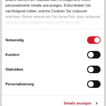
personalisierte Inhalte anzuzeigen. Entscheiden Sie
nachfolgend selber, welche Cookies Sie zulassen
möchten. Gerne weisen wir Sie darauf hin, dass aufgrund
Ihrer Auswahl möglicherweise nicht mehr alle
Funktionalitäten der Website verfügbar sind. Für weitere
Informationen besuchen Sie unsere
Einwilligungsauswahl
Datenschutzerklärung und Cookie Policy.
Notwendig
Komfort
Statistiken
Unter einem Braten versteht man ein grosses
Stück Fleisch, das zum Braten geeignet ist,
Personalisierung
oder das gegarte Stück Fleisch selbst.
Mehr erfahren
Details anzeigen