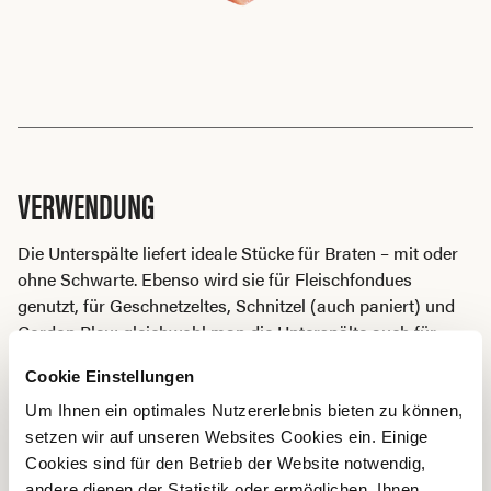
VERWENDUNG
Die Unterspälte liefert ideale Stücke für Braten – mit oder
ohne Schwarte. Ebenso wird sie für Fleischfondues
genutzt, für Geschnetzeltes, Schnitzel (auch paniert) und
Cordon Bleu; gleichwohl man die Unterspälte auch für
Ragouts verwenden. In der Charcuterie findet sie für
Cookie Einstellungen
diverse Schinkenprodukte Verwendung (gekocht und roh).
Um Ihnen ein optimales Nutzererlebnis bieten zu können,
setzen wir auf unseren Websites Cookies ein. Einige
Cookies sind für den Betrieb der Website notwendig,
BRATEN
andere dienen der Statistik oder ermöglichen, Ihnen