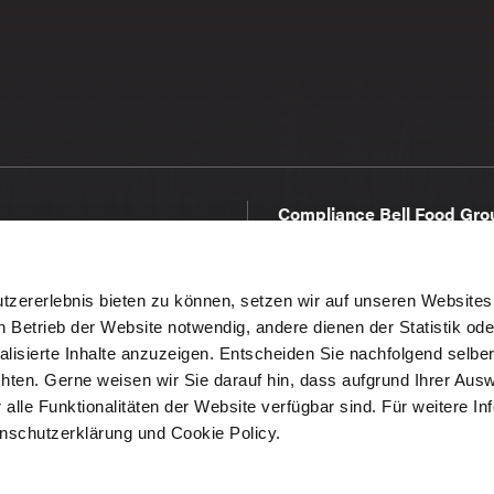
Compliance Bell Food Gro
Kontakt und Support
tzererlebnis bieten zu können, setzen wir auf unseren Websites
Impressum
n Betrieb der Website notwendig, andere dienen der Statistik ode
Datenschutzerklärung
lisierte Inhalte anzuzeigen. Entscheiden Sie nachfolgend selbe
ten. Gerne weisen wir Sie darauf hin, dass aufgrund Ihrer Aus
Cookie Richtlinien
alle Funktionalitäten der Website verfügbar sind. Für weitere In
nschutzerklärung und Cookie Policy.
Allgemeine Verkaufsbedi