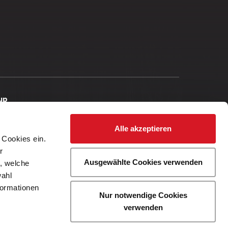
up
Alle akzeptieren
 Cookies ein.
r
Ausgewählte Cookies verwenden
r, welche
wahl
formationen
Nur notwendige Cookies
ngungen
verwenden