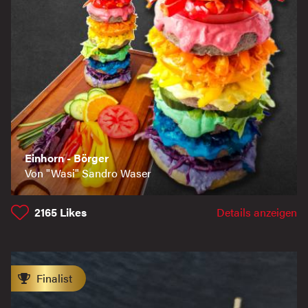
Einhorn - Börger
Von "Wasi" Sandro Waser
2165
Likes
Details anzeigen
Finalist