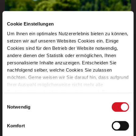
Cookie Einstellungen
Um Ihnen ein optimales Nutzererlebnis bieten zu können,
setzen wir auf unseren Websites Cookies ein. Einige
Cookies sind für den Betrieb der Website notwendig,
andere dienen der Statistik oder ermöglichen, Ihnen
personalisierte Inhalte anzuzeigen. Entscheiden Sie
nachfolgend selber, welche Cookies Sie zulassen
möchten. Gerne weisen wir Sie darauf hin, dass aufgrund
Ihrer Auswahl möglicherweise nicht mehr alle
Funktionalitäten der Website verfügbar sind. Für weitere
Informationen besuchen Sie unsere
Einwilligungsauswahl
Datenschutzerklärung und Cookie Policy.
Notwendig
Komfort
JURAssic Park Burger