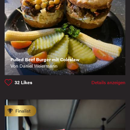
Pulled Beef Burger mit Coleslaw
Von Daniel Weiermann
32
Likes
Details anzeigen
Finalist