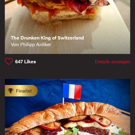
The Drunken King of Switzerland
Von Philipp Anliker
647
Likes
Details anzeigen
Finalist