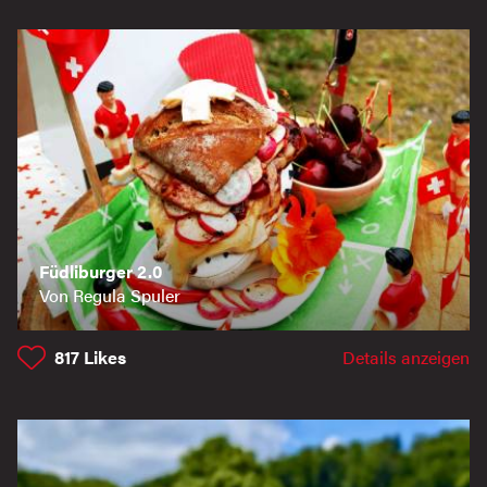
Füdliburger 2.0
Von Regula Spuler
817
Likes
Details anzeigen