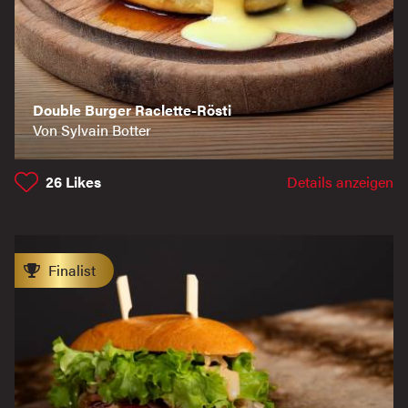
Double Burger Raclette-Rösti
Von Sylvain Botter
26
Likes
Details anzeigen
Finalist