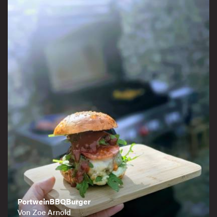
PortweinBBQBurger
Von Zoe Arnold