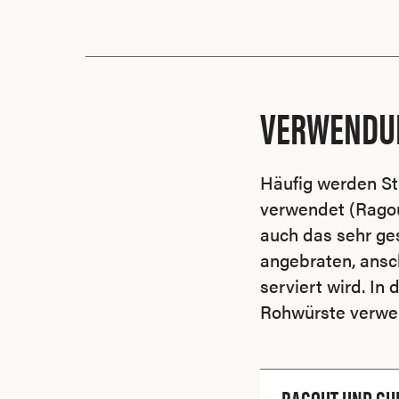
VERWENDU
Häufig werden St
verwendet (Ragou
auch das sehr ges
angebraten, ansch
serviert wird. In
Rohwürste verwend
RAGOUT UND GU