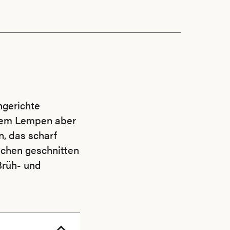
hgerichte
 dem Lempen aber
n, das scharf
nchen geschnitten
 Brüh- und