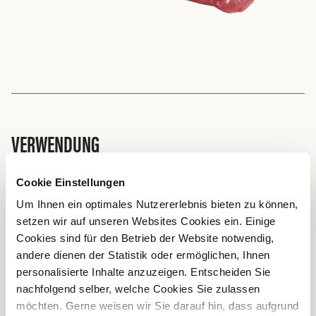
VERWENDUNG
Schulterfilet – gerade von jüngeren Tieren – eignet sich gut
Cookie Einstellungen
für Tatar und Steaks, aber auch für Schmorgerichte
Um Ihnen ein optimales Nutzererlebnis bieten zu können,
(Sauerbraten, Ragout, Gulasch). In der Charcuterie wird
setzen wir auf unseren Websites Cookies ein. Einige
das Schulterfilet für Brüh- und Rohwürste verwendet;
Cookies sind für den Betrieb der Website notwendig,
ebenso aber auch für Hobelfleisch.
andere dienen der Statistik oder ermöglichen, Ihnen
personalisierte Inhalte anzuzeigen. Entscheiden Sie
nachfolgend selber, welche Cookies Sie zulassen
BRATEN
möchten. Gerne weisen wir Sie darauf hin, dass aufgrund