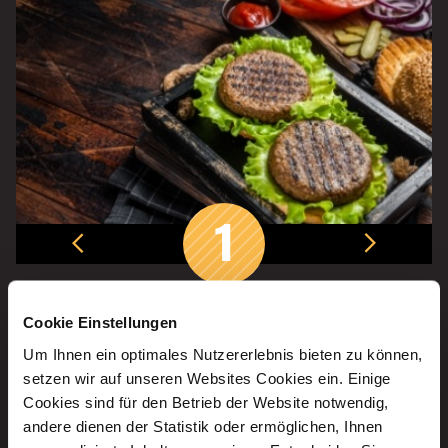
1
Cookie Einstellungen
Das Patty
Um Ihnen ein optimales Nutzererlebnis bieten zu können,
setzen wir auf unseren Websites Cookies ein. Einige
Der fleischhaltige Teil des Burgers wird «Patty» genannt;
D
Cookies sind für den Betrieb der Website notwendig,
in der Regel sind sie zwischen 150g und 225g schwer.
andere dienen der Statistik oder ermöglichen, Ihnen