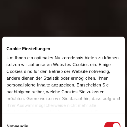
Cookie Einstellungen
Um Ihnen ein optimales Nutzererlebnis bieten zu können,
setzen wir auf unseren Websites Cookies ein. Einige
Cookies sind für den Betrieb der Website notwendig,
andere dienen der Statistik oder ermöglichen, Ihnen
personalisierte Inhalte anzuzeigen. Entscheiden Sie
nachfolgend selber, welche Cookies Sie zulassen
möchten. Gerne weisen wir Sie darauf hin, dass aufgrund
Ihrer Auswahl möglicherweise nicht mehr alle
Funktionalitäten der Website verfügbar sind. Für weitere
Informationen besuchen Sie unsere
Einwilligungsauswahl
Datenschutzerklärung und Cookie Policy.
Notwendig