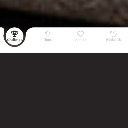
Challenge
Tipps
Votings
Rückblick
Burger vs. Hot Dog
Danke für eure zahlreichen Burger- und Hot-Dog-Einsendungen!
Das Voting ist nun geschlossen und die Finalisten werden von
unserer Jury informiert.
Wir freuen uns auf das Finale am 22. August in Villmergen!