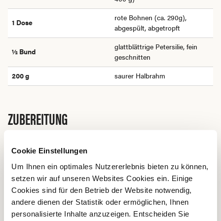
rote Bohnen (ca. 290g),
1
Dose
abgespült, abgetropft
glattblättrige Petersilie, fein
½
Bund
geschnitten
200 g
saurer Halbrahm
ZUBEREITUNG
Süsskartoffeln auf ein mit Backpapier belegtes Blech
Cookie Einstellungen
legen oder in einer Grillschale auf dem Grill garen und
Um Ihnen ein optimales Nutzererlebnis bieten zu können,
ca. 50 Mitten backen / grillieren.
setzen wir auf unseren Websites Cookies ein. Einige
Pulled Pork wie auf der Verpackung beschrieben im
Cookies sind für den Betrieb der Website notwendig,
Ofen oder auf dem Grill zubereiten, auseinanderzupfen
andere dienen der Statistik oder ermöglichen, Ihnen
und mit ca. 3 EL der Flüssigkeit aus der Schale
personalisierte Inhalte anzuzeigen. Entscheiden Sie
mischen, warm stellen.