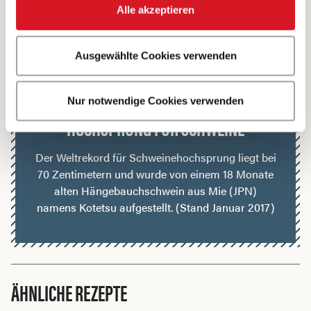
Alle akzeptieren
4 Bewertungen
Ausgewählte Cookies verwenden
Samuels Lexikon
Nur notwendige Cookies verwenden
HOCHSPRUNG FÜR SCHWEINE
Der Weltrekord für Schweinehochsprung liegt bei
70 Zentimetern und wurde von einem 18 Monate
alten Hängebauchschwein aus Mie (JPN)
namens Kotetsu aufgestellt. (Stand Januar 2017)
ÄHNLICHE REZEPTE