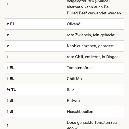
beigelegter BBQ-Sauce),
1
alternativ kann auch Bell
Pulled Beef verwendet werden
2 EL
Olivenöl
2
rote Zwiebeln, fein gehackt
2
Knoblauchzehen, gepresst
1
rote Chili, entkernt, in Ringen
1
EL
Tomatenpüree
1 EL
Chili-Mix
½
TL
Salz
1 dl
Rotwein
1 dl
Fleischbouillon
Dose gehackte Tomaten (ca.
1
400 g)