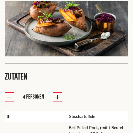
ZUTATEN
4
PERSONEN
8
Süsskartoffeln
Bell Pulled Pork, (mit 1 Beutel