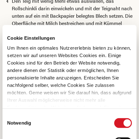
Den Teig mit wenig Mehl etwas auswallen, das
Rollschinkli darin einwickeln und mit der Teignaht nach
unten auf ein mit Backpapier belegtes Blech setzen. Die
Oberfläche mit Milch bestreichen und mit Kümmel
bestreuen. In der Mitte des vorgeheizten Backofens ca. 1
Stunde backen.
Cookie Einstellungen
In dünne Tranchen schneiden und sofort servieren.
Um Ihnen ein optimales Nutzererlebnis bieten zu können,
setzen wir auf unseren Websites Cookies ein. Einige
Cookies sind für den Betrieb der Website notwendig,
andere dienen der Statistik oder ermöglichen, Ihnen
personalisierte Inhalte anzuzeigen. Entscheiden Sie
Das meinen FleischliebhaberInnen dazu
nachfolgend selber, welche Cookies Sie zulassen
möchten. Gerne weisen wir Sie darauf hin, dass aufgrund
Ihrer Auswahl möglicherweise nicht mehr alle
Funktionalitäten der Website verfügbar sind. Für weitere
Informationen besuchen Sie unsere
0 Bewertungen
Einwilligungsauswahl
Datenschutzerklärung und Cookie Policy.
Notwendig