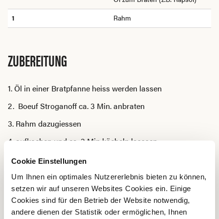
1
Rahm
ZUBEREITUNG
1. Öl in einer Bratpfanne heiss werden lassen
2. Boeuf Stroganoff ca. 3 Min. anbraten
3. Rahm dazugiessen
4. aufkochen und ca. 3 Min köcheln lasssen
Dazu passen:
Reis
Cookie Einstellungen
Um Ihnen ein optimales Nutzererlebnis bieten zu können,
setzen wir auf unseren Websites Cookies ein. Einige
Cookies sind für den Betrieb der Website notwendig,
andere dienen der Statistik oder ermöglichen, Ihnen
Das meinen FleischliebhaberInnen dazu