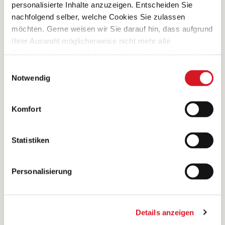
personalisierte Inhalte anzuzeigen. Entscheiden Sie
nachfolgend selber, welche Cookies Sie zulassen
möchten. Gerne weisen wir Sie darauf hin, dass aufgrund
Ihrer Auswahl möglicherweise nicht mehr alle
0 Bewertungen
Funktionalitäten der Website verfügbar sind. Für weitere
Informationen besuchen Sie unsere
Einwilligungsauswahl
Datenschutzerklärung und Cookie Policy.
Notwendig
Komfort
Samuels Lexikon
DAMIT DIE SPIESSLI NICHT FEUER
FANGEN
Statistiken
Holzspiesse vor dem Bestücken 30 Minuten lang
Personalisierung
wässern, damit sie auf dem Rost nicht Feuer
fangen.
Details anzeigen