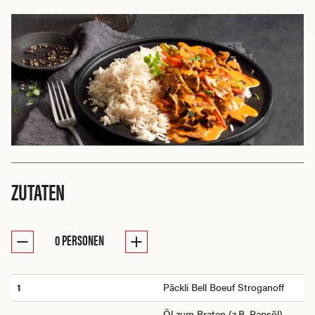
ZUTATEN
0
PERSONEN
1
Päckli Bell Boeuf Stroganoff
Öl zum Braten (z.B. Rapsöl)