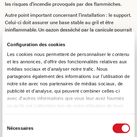
les risques d'incendie provoqués par des flammèches.
Autre point important concernant l'installation : le support.
Celui-ci doit assurer une base stable au gril et être
ininflammable. Un gazon desséché par la canicule pourrait
par exemple prendre feu au contact de braises.
Configuration des cookies
Quoi qu'il en soit, il vaut toujours mieux prévoir un seau
Les cookies nous permettent de personnaliser le contenu
d'eau ou un autre dispositif d'extinction à portée de main.
et les annonces, d'offrir des fonctionnalités relatives aux
Mais attention : ne tentez jamais d'éteindre de la graisse
médias sociaux et d'analyser notre trafic. Nous
enflammée avec de l'eau. Le cas échéant, un couvercle ou
partageons également des informations sur l'utilisation de
un extincteur sera la bonne solution.
notre site avec nos partenaires de médias sociaux, de
Avant d'installer le barbecue sur un terrain qui ne vous
publicité et d'analyse, qui peuvent combiner celles-ci
appartient pas, renseignez-vous sur les règles en vigueur.
avec d'autres informations que vous leur avez fournies
Celles-ci peuvent varier fortement d'une région ou d'une
ou qu'ils ont collectées lors de votre utilisation de leurs
saison à l'autre. Des informations sur les directives
services.
actuelles sont par exemple publiées ici.
Sélection
La tenue appropriée
Nécessaires
du
consentement