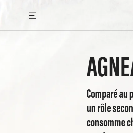
AGNE
Comparé au po
un rôle seco
consomme cha