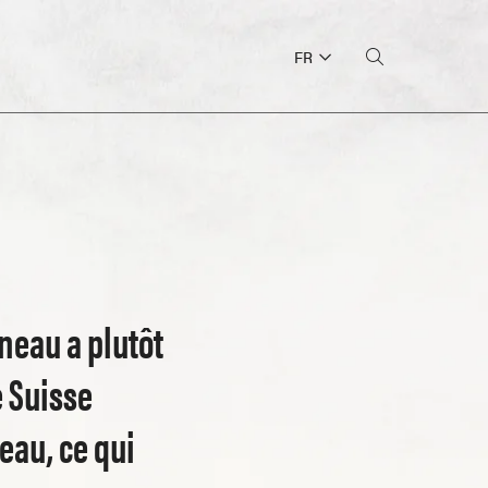
FR
neau a plutôt
e Suisse
au, ce qui