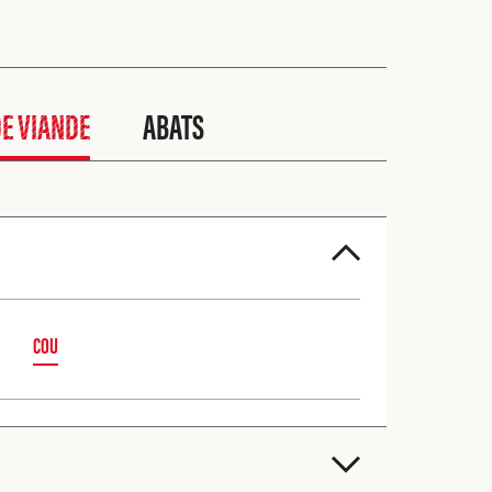
E VIANDE
ABATS
COU