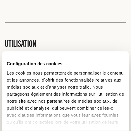
UTILISATION
La poitrine peut être grillée entière. Elle peut également
être utilisée (coupée en tranches) en fricassée braisée ou
Configuration des cookies
comme partie d’un ragoût ou d’une goulache. Les crêtes de
Les cookies nous permettent de personnaliser le contenu
la poitrine (avec les os) sont appelées « spare ribs » (ou
et les annonces, d'offrir des fonctionnalités relatives aux
carré), une savoureuse spécialité à cuisiner sur le gril. En
médias sociaux et d'analyser notre trafic. Nous
charcuterie, on la transforme en saucisses crues spéciales
partageons également des informations sur l'utilisation de
ou en salamis.
notre site avec nos partenaires de médias sociaux, de
publicité et d'analyse, qui peuvent combiner celles-ci
avec d'autres informations que vous leur avez fournies
ou qu'ils ont collectées lors de votre utilisation de leurs
RAGOÛT ET GOULACHE
services.