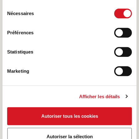
Sélection
Nécessaires
du
consentement
Préférences
Statistiques
Marketing
En vieux français, « ragoûter » signifie «
Afficher les détails
remettre en appétit ». Le plat dont le nom
provient de ce verbe est toujours très apprécié.
Autoriser tous les cookies
Afficher plus
Autoriser la sélection