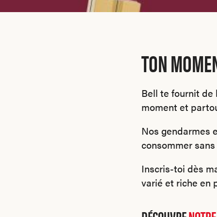
TON MOMEN
Bell te fournit de
moment et partou
Nos gendarmes et 
consommer sans r
Inscris-toi dès 
varié et riche en 
DÉCOUVRE
NOTRE