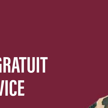
RATUIT
VICE