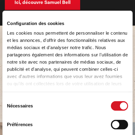
Ici, découvre Samuel Bell
Configuration des cookies
Les cookies nous permettent de personnaliser le contenu
et les annonces, d'offrir des fonctionnalités relatives aux
AMÉLIORE TON EXPÉRIENCE SNACKING AVEC
médias sociaux et d'analyser notre trafic. Nous
NOS RECETTES
partageons également des informations sur l'utilisation de
notre site avec nos partenaires de médias sociaux, de
Tu veux tirer encore plus parti de tes spécialités snacking ?
publicité et d'analyse, qui peuvent combiner celles-ci
Alors, teste nos recettes ! Que tu aimes les plats corsés,
avec d'autres informations que vous leur avez fournies
légers ou épicés – tu trouveras forcément quelque chose
ou qu'ils ont collectées lors de votre utilisation de leurs
pour toi.
services.
Sélection
Nécessaires
du
consentement
Préférences