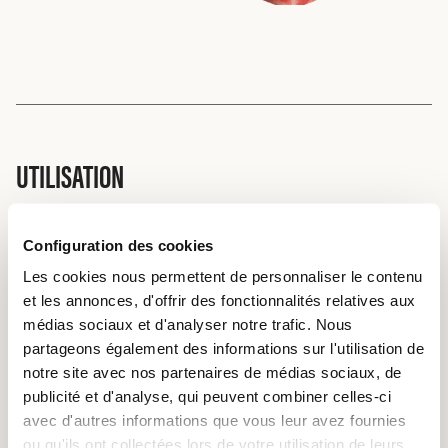
UTILISATION
La ronde de fausse tranche peut être utilisée de différentes
manières. Sa structure permet d’en faire des escalopes,
Configuration des cookies
des tranches, de l’émincé ainsi que des pièces à bouillir
Les cookies nous permettent de personnaliser le contenu
(vitello tonnato). On peut également en faire des steaks.
et les annonces, d'offrir des fonctionnalités relatives aux
L’important est de la couper perpendiculairement aux
médias sociaux et d'analyser notre trafic. Nous
fibres. Il est également préférable de ne pas taper sur les
partageons également des informations sur l'utilisation de
escalopes de noix pour les aplatir.
notre site avec nos partenaires de médias sociaux, de
publicité et d'analyse, qui peuvent combiner celles-ci
avec d'autres informations que vous leur avez fournies
ou qu'ils ont collectées lors de votre utilisation de leurs