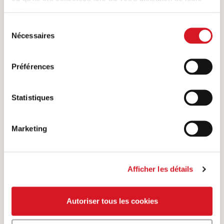
EMINCÉ
services.
Sélection
Nécessaires
du
consentement
Préférences
Statistiques
Marketing
Particulièrement appréciée en Suisse – la
Afficher les détails
viande sous forme d’émincé.
Autoriser tous les cookies
Afficher plus