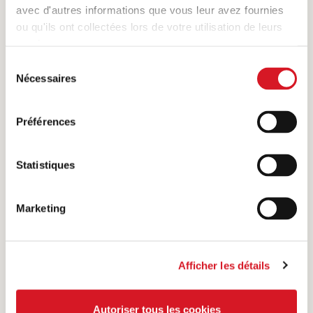
avec d'autres informations que vous leur avez fournies
INGRÉDIENTS
ou qu'ils ont collectées lors de votre utilisation de leurs
services.
Pour 100 g: Viande de porc 164 g, sel, LACTOSE,
Sélection
dextrose, poivre, ail, muscade, conservateur (E 252).
Nécessaires
du
Boyau collagénique.
consentement
Préférences
VALEURS NUTRITIVES
Statistiques
Marketing
Ce qu'en pensent les amateurs de viande
Afficher les détails
0 Evaluation
Autoriser tous les cookies