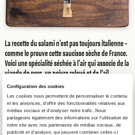
La recette du salami n’est pas toujours italienne –
comme le prouve cette saucisse sèche de France.
Voici une spécialité séchée à l’air qui associe de la
viande de porc, un poivre relevé et de l’ail
aromatique. Cette saucisse se plaît autant dans le
Configuration des cookies
sac à dos que sur un plateau d’apéritif.
Les cookies nous permettent de personnaliser le contenu
et les annonces, d'offrir des fonctionnalités relatives aux
médias sociaux et d'analyser notre trafic. Nous
partageons également des informations sur l'utilisation de
Acheter en ligne
notre site avec nos partenaires de médias sociaux, de
publicité et d'analyse, qui peuvent combiner celles-ci