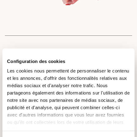
UTILISATION
Configuration des cookies
La selle de cabri avec sa fine couche de graisse convient
Les cookies nous permettent de personnaliser le contenu
très bien aux rôtis ou aux plats braisés. On peut la
et les annonces, d'offrir des fonctionnalités relatives aux
disposer en couronne ou la couper en steaks. La couche
médias sociaux et d'analyser notre trafic. Nous
de graisse empêche la viande de se dessécher ; il ne faut
partageons également des informations sur l'utilisation de
donc pas l’enlever.
notre site avec nos partenaires de médias sociaux, de
publicité et d'analyse, qui peuvent combiner celles-ci
avec d'autres informations que vous leur avez fournies
ou qu'ils ont collectées lors de votre utilisation de leurs
RÔTI
services.