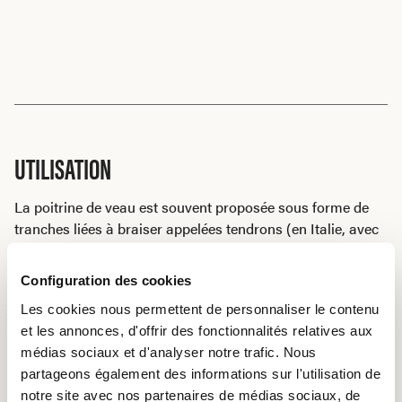
UTILISATION
La poitrine de veau est souvent proposée sous forme de
tranches liées à braiser appelées tendrons (en Italie, avec
de la sauge et du lard, on les appelle « arrostini »). Elle
peut également être cuite entière pendant deux heures à
Configuration des cookies
une température proche de 120° C (vendu comme
Les cookies nous permettent de personnaliser le contenu
spécialité fine chez les bouchers). On utilise également la
et les annonces, d'offrir des fonctionnalités relatives aux
poitrine pour préparer un ragoût ou une goulache, et pour
médias sociaux et d'analyser notre trafic. Nous
des ribs préparés sur le gril. En charcuterie, on connaît la
partageons également des informations sur l'utilisation de
poitrine de veau farcie. Les restes de découpe sont utilisés
notre site avec nos partenaires de médias sociaux, de
pour fabriquer des saucisses échaudées et de la saucisse