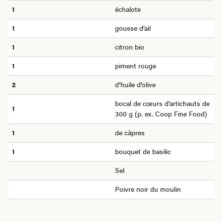
1
échalote
1
gousse d’ail
1
citron bio
1
piment rouge
2
d’huile d’olive
bocal de cœurs d’artichauts de
1
300 g (p. ex. Coop Fine Food)
1
de câpres
1
bouquet de basilic
Sel
Poivre noir du moulin