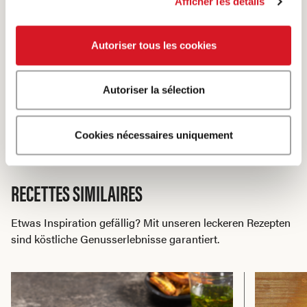
Afficher les détails
L'HUILE POUR LA FONDUE EST-ELLE
SUFFISAMMENT CHAUDE ?
Autoriser tous les cookies
L’huile pour la fondue est assez chaude lorsque,
Autoriser la sélection
en y plongeant une baguette en bois, de petites
bulles se forment.
Cookies nécessaires uniquement
RECETTES SIMILAIRES
Etwas Inspiration gefällig? Mit unseren leckeren Rezepten
sind köstliche Genusserlebnisse garantiert.