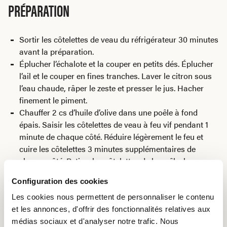
PRÉPARATION
Sortir les côtelettes de veau du réfrigérateur 30 minutes
avant la préparation.
Éplucher l’échalote et la couper en petits dés. Éplucher
l’ail et le couper en fines tranches. Laver le citron sous
l’eau chaude, râper le zeste et presser le jus. Hacher
finement le piment.
Chauffer 2 cs d’huile d’olive dans une poêle à fond
épais. Saisir les côtelettes de veau à feu vif pendant 1
minute de chaque côté. Réduire légèrement le feu et
cuire les côtelettes 3 minutes supplémentaires de
chaque côté. Retirer les côtelettes de la poêle, les
envelopper dans du papier d’aluminium et les réserver.
Configuration des cookies
Ajouter les dés d’échalotes et l’ail à la graisse de
cuisson dans la poêle et faire revenir à feu doux.
Les cookies nous permettent de personnaliser le contenu
Ajouter le piment, le jus et le zeste de citron, les moitiés
et les annonces, d'offrir des fonctionnalités relatives aux
d’artichauts et les câpres. Faire revenir pendant 3
médias sociaux et d'analyser notre trafic. Nous