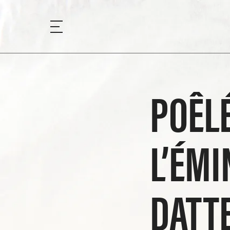
POÊLÉ
L’ÉMI
DATT