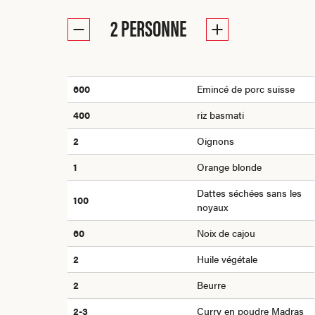
2
PERSONNE
600
Emincé de porc suisse
400
riz basmati
2
Oignons
1
Orange blonde
Dattes séchées sans les
100
noyaux
60
Noix de cajou
2
Huile végétale
2
Beurre
2-3
Curry en poudre Madras