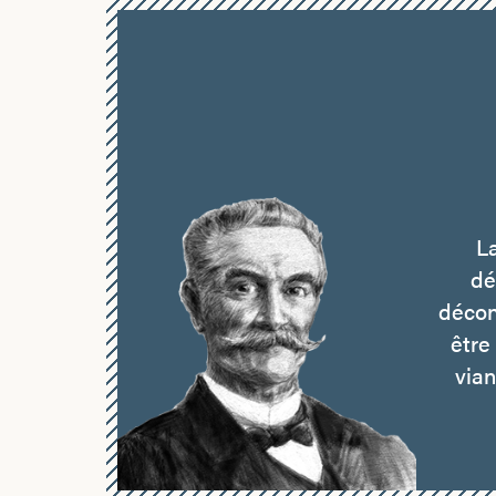
La
dé
décon
être
vian