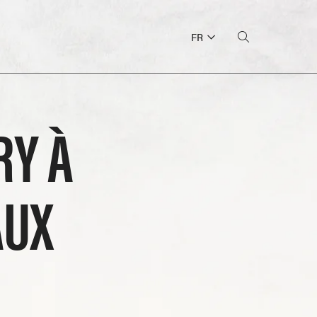
FR
RY À
AUX