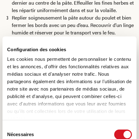
dernier au centre de la pâte. Effeuiller les fines herbes et
les répartir uniformément dans et sur la volaille.
Replier soigneusement la pâte autour du poulet et bien
fermer les bords avec un peu d’eau. Recouvrir d’un linge
humide et réserver pour le transport vers le feu.
Préparer une braise suffisante et durable. Débarrasser
le poulet de son linge, mettre la volaille directement
Configuration des cookies
dans la braise et laisser cuire env. 60-75 minutes.
Les cookies nous permettent de personnaliser le contenu
Dix minutes avant la fin de la cuisson, placer les citrons
et les annonces, d'offrir des fonctionnalités relatives aux
coupés en deux sur une grille, tranche vers le bas, et les
médias sociaux et d'analyser notre trafic. Nous
faire juste brunir.
partageons également des informations sur l'utilisation de
Fendre la croûte de sel, sortir le poulet, le couper en
notre site avec nos partenaires de médias sociaux, de
parts et le servir badigeonné de jus de citron bien
publicité et d'analyse, qui peuvent combiner celles-ci
chaud.
avec d'autres informations que vous leur avez fournies
ou qu'ils ont collectées lors de votre utilisation de leurs
services.
Sélection
Nécessaires
du
Ce qu'en pensent les amateurs de viande