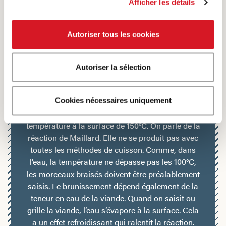
Afficher les détails
Samuels Lexikon
BEACOUP DE CHALEUER POUR
BEAUCOUP DE SAVEUR – LA RÉACTION
Autoriser tous les cookies
DE MAILLARD
Autoriser la sélection
Une croûte brune et croustillante confère aux
morceaux rôtis ou grillés plus de goût et la saveur
typique de la viande grillée. Le brunissement de la
Cookies nécessaires uniquement
surface commence en général à partir d’une
température à la surface de 150°C. On parle de la
réaction de Maillard. Elle ne se produit pas avec
toutes les méthodes de cuisson. Comme, dans
l’eau, la température ne dépasse pas les 100°C,
les morceaux braisés doivent être préalablement
saisis. Le brunissement dépend également de la
teneur en eau de la viande. Quand on saisit ou
grille la viande, l’eau s’évapore à la surface. Cela
a un effet refroidissant qui ralentit la réaction.