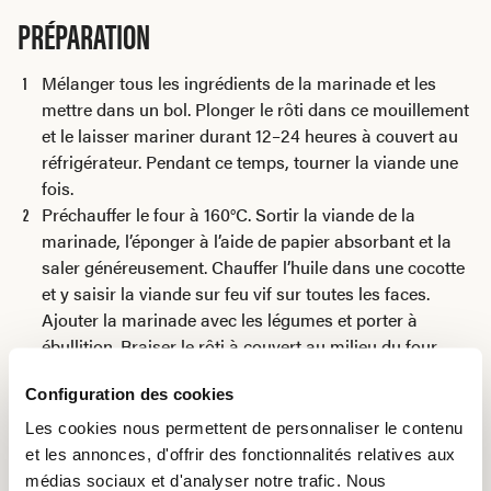
PRÉPARATION
Mélanger tous les ingrédients de la marinade et les
mettre dans un bol. Plonger le rôti dans ce mouillement
et le laisser mariner durant 12–24 heures à couvert au
réfrigérateur. Pendant ce temps, tourner la viande une
fois.
Préchauffer le four à 160°C. Sortir la viande de la
marinade, l’éponger à l’aide de papier absorbant et la
saler généreusement. Chauffer l’huile dans une cocotte
et y saisir la viande sur feu vif sur toutes les faces.
Ajouter la marinade avec les légumes et porter à
ébullition. Braiser le rôti à couvert au milieu du four
durant 1 heure 45 minutes–2 heures.
Configuration des cookies
Sortir la viande de la cocotte, l’envelopper dans une
feuille d’aluminium ménager et l’entreposer au chaud.
Les cookies nous permettent de personnaliser le contenu
Passer le mouillement, le réduire à 5 dl et le lier avec un
et les annonces, d'offrir des fonctionnalités relatives aux
peu d’amidon de maïs. Rectifier l’assaisonnement de la
médias sociaux et d'analyser notre trafic. Nous