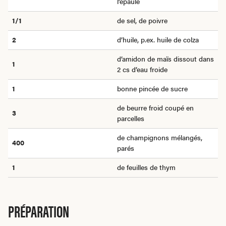
l’épaule
1/1
de sel, de poivre
2
d’huile, p.ex. huile de colza
d’amidon de maïs dissout dans
1
2 cs d’eau froide
1
bonne pincée de sucre
de beurre froid coupé en
3
parcelles
de champignons mélangés,
400
parés
1
de feuilles de thym
PRÉPARATION