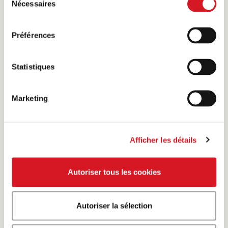
Nécessaires
du
consentement
Préférences
Statistiques
Marketing
En vieux français, « ragoûter » signifie «
remettre en appétit ». Le plat dont le nom
Afficher les détails
provient de ce verbe est toujours très apprécié.
Afficher plus
Autoriser tous les cookies
PRÉPARATION
Autoriser la sélection