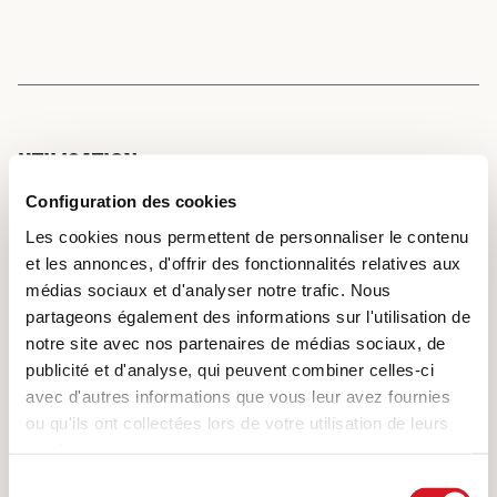
UTILISATION
Configuration des cookies
L’épais d’épaule peut être cuisiné en une pièce ou coupé en
dés pour confectionner des plats braisés (rôti, ragoût,
Les cookies nous permettent de personnaliser le contenu
goulache). En charcuterie, on en fait des mostbröckli ou de
et les annonces, d'offrir des fonctionnalités relatives aux
la viande séchée.
médias sociaux et d'analyser notre trafic. Nous
partageons également des informations sur l'utilisation de
notre site avec nos partenaires de médias sociaux, de
publicité et d'analyse, qui peuvent combiner celles-ci
RAGOÛT ET GOULACHE
avec d'autres informations que vous leur avez fournies
ou qu'ils ont collectées lors de votre utilisation de leurs
services.
Sélection