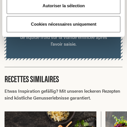
Samuels Lexikon
Autoriser la sélection
BIEN DORER UN ÉMINCLÉ
Sortir la viande émincée du frigo une heure avant
Cookies nécessaires uniquement
la cuisson et la saisir par portions. Ne pas verser
de liquide froid sur la viande émincée après
l’avoir saisie.
RECETTES SIMILAIRES
Etwas Inspiration gefällig? Mit unseren leckeren Rezepten
sind köstliche Genusserlebnisse garantiert.