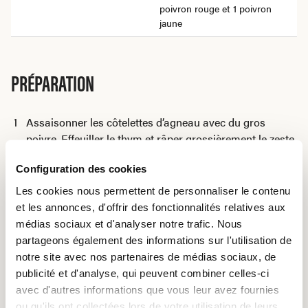
poivron rouge et 1 poivron
jaune
PRÉPARATION
Assaisonner les côtelettes d’agneau avec du gros
poivre. Effeuiller le thym et râper grossièrement le zeste
du citron. Mélanger le thym et le zeste de citron avec
Configuration des cookies
l’huile d’olive et badigeonner les côtelettes de cette
préparation.
Les cookies nous permettent de personnaliser le contenu
Couvrir et laisser mariner au moins 3 heures.
et les annonces, d'offrir des fonctionnalités relatives aux
Fouetter le beurre jusqu’à obtention d’une consistance
médias sociaux et d'analyser notre trafic. Nous
crémeuse. Ciseler
partageons également des informations sur l'utilisation de
finement la ciboulette et l’incorporer au beurre en
notre site avec nos partenaires de médias sociaux, de
ajoutant 1 cs de jus de citron, du sel, du poivre et le
publicité et d'analyse, qui peuvent combiner celles-ci
paprika. Mélanger. Etaler le beurre au paprika sur une
avec d'autres informations que vous leur avez fournies
feuille de papier sulfurisé, former un rouleau uniforme
ou qu'ils ont collectées lors de votre utilisation de leurs