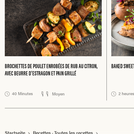
BROCHETTES DE POULET ENROBÉES DE RUB AU CITRON,
BAKED SWEET
AVEC BEURRE D’ESTRAGON ET PAIN GRILLÉ
40 Minutes
2 heure
Moyen
Startseite
Recettes · Toutes les recettes