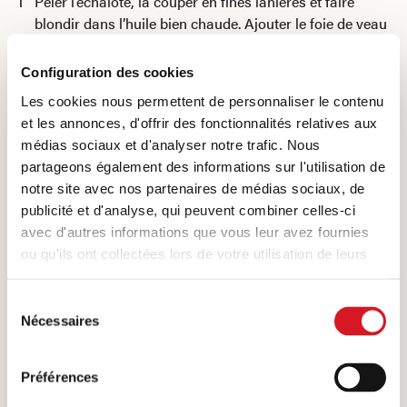
Peler l’échalote, la couper en fines lanières et faire
blondir dans l’huile bien chaude. Ajouter le foie de veau
et le thym, mélanger et saisir env. 3 minutes. Ajouter les
framboises et le fond de veau puis laisser mijoter 2-3
Configuration des cookies
minutes. Assaisonner avec du sel, du poivre et une
Les cookies nous permettent de personnaliser le contenu
pincée de sucre.
et les annonces, d'offrir des fonctionnalités relatives aux
Pendant ce temps, préparer le riz express selon les
médias sociaux et d'analyser notre trafic. Nous
instructions figurant sur le paquet et servir.
partageons également des informations sur l'utilisation de
notre site avec nos partenaires de médias sociaux, de
publicité et d'analyse, qui peuvent combiner celles-ci
avec d'autres informations que vous leur avez fournies
ou qu'ils ont collectées lors de votre utilisation de leurs
Ce qu'en pensent les amateurs de viande
services.
Sélection
Nécessaires
du
consentement
0 Evaluation
Préférences