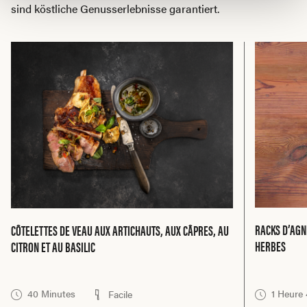
sind köstliche Genusserlebnisse garantiert.
RACKS D’AGN
CÔTELETTES DE VEAU AUX ARTICHAUTS, AUX CÂPRES, AU
HERBES
CITRON ET AU BASILIC
40 Minutes
1 Heure
Facile