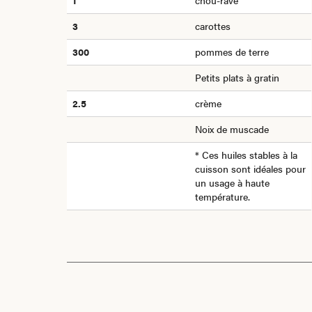
1
chou-rave
3
carottes
300
pommes de terre
Petits plats à gratin
2.5
crème
Noix de muscade
* Ces huiles stables à la
cuisson sont idéales pour
un usage à haute
température.