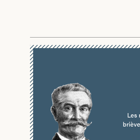
Les 
briève