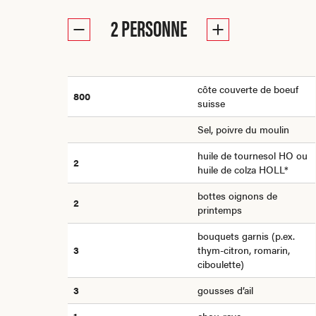
2
PERSONNE
côte couverte de boeuf
800
suisse
Sel, poivre du moulin
huile de tournesol HO ou
2
huile de colza HOLL*
bottes oignons de
2
printemps
bouquets garnis (p.ex.
3
thym-citron, romarin,
ciboulette)
3
gousses d’ail