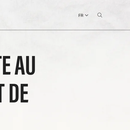
FR
TE AU
T DE