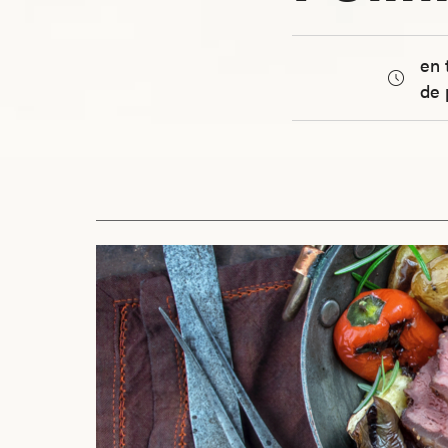
en 
de 