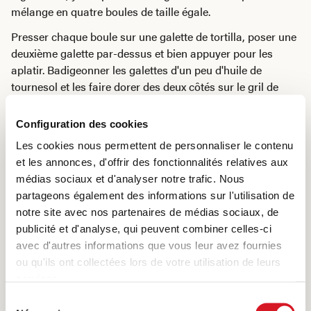
mélange en quatre boules de taille égale.
Presser chaque boule sur une galette de tortilla, poser une
deuxième galette par-dessus et bien appuyer pour les
aplatir. Badigeonner les galettes d'un peu d'huile de
tournesol et les faire dorer des deux côtés sur le gril de
table.
Configuration des cookies
Pour un menu complet, consultez nos autres
recettes de
Les cookies nous permettent de personnaliser le contenu
grillades de table Bell Asia-Fusion.
et les annonces, d'offrir des fonctionnalités relatives aux
médias sociaux et d'analyser notre trafic. Nous
partageons également des informations sur l'utilisation de
Partie 1 : Yakitori chipolata de pommes de terre
notre site avec nos partenaires de médias sociaux, de
à la crème fraîche à la truffe
publicité et d'analyse, qui peuvent combiner celles-ci
avec d'autres informations que vous leur avez fournies
ou qu'ils ont collectées lors de votre utilisation de leurs
services.
Partie 3 : Pancakes Japonais
Sélection