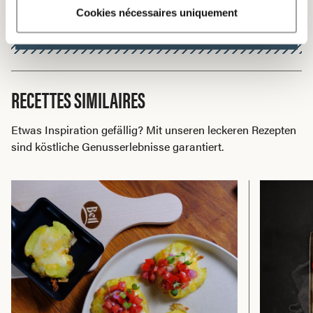
pour cette occasion. (État : janvier 2017)
Cookies nécessaires uniquement
RECETTES SIMILAIRES
Etwas Inspiration gefällig? Mit unseren leckeren Rezepten
sind köstliche Genusserlebnisse garantiert.