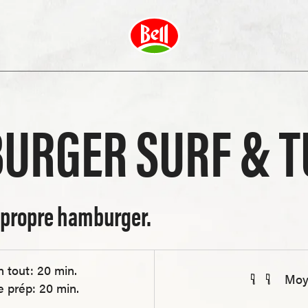
URGER SURF & T
propre hamburger.
n tout: 20 min.
Moy
e prép: 20 min.