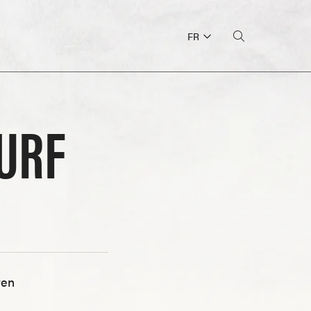
FR
URF
en