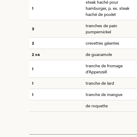
steak haché pour
1
hamburger, p. ex. steak
haché de poulet
tranches de pain
3
pumpernickel
2
crevettes géantes
2
cs
de guacamole
tranche de fromage
1
d’Appenzell
1
tranche de lard
1
tranche de mangue
de roquette