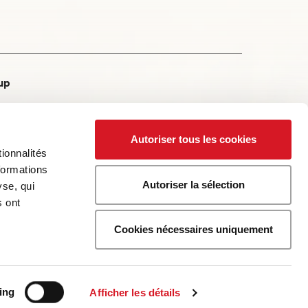
up
Autoriser tous les cookies
ionnalités
lité
formations
Autoriser la sélection
yse, qui
s ont
entes
Cookies nécessaires uniquement
ing
Afficher les détails