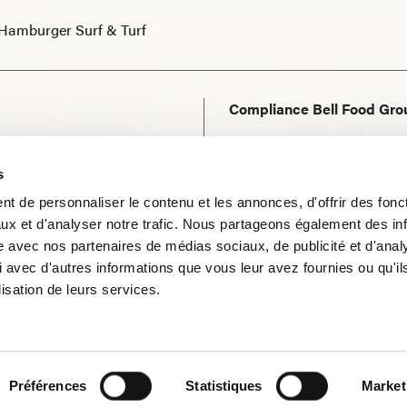
Hamburger Surf & Turf
Compliance Bell Food Gro
Contact et soutien
s
Mentions légales
t de personnaliser le contenu et les annonces, d'offrir des fonct
Déclaration de confidentia
ux et d'analyser notre trafic. Nous partageons également des in
site avec nos partenaires de médias sociaux, de publicité et d'anal
Utilisation de cookies
 avec d'autres informations que vous leur avez fournies ou qu'il
lisation de leurs services.
Conditions générales de v
Préférences
Statistiques
Market