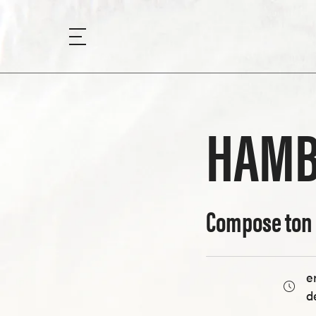
HAMB
Compose ton 
e
d