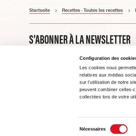
Startseite
Recettes · Toutes les recettes
S'ABONNER À LA NEWSLETTER
E-mail
Configuration des cookie
Les cookies nous permetten
relatives aux médias socia
sur l'utilisation de notre 
peuvent combiner celles-ci
collectées lors de votre uti
Sélection
Copyright © 2026. Tous droits réservés.
Nécessaires
du